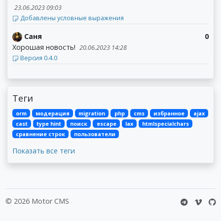
23.06.2023 09:03
Добавлены условные выражения
Саня
0
Хорошая новость!
20.06.2023 14:28
Версия 0.4.0
Теги
orm
модерация
migration
php
cms
избранное
ajax
cast
type hint
поиск
escape
lax
htmlspecialchars
сравнение строк
пользователи
Показать все теги
© 2026 Motor CMS