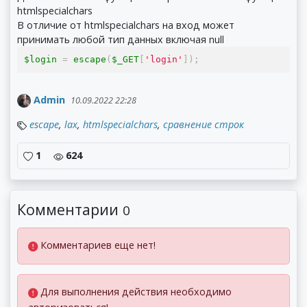
htmlspecialchars
В отличие от htmlspecialchars на вход может
принимать любой тип данных включая null
$login 
=
 escape
(
$_GET
[
'login'
]);
Admin
10.09.2022 22:28
escape
,
lax
,
htmlspecialchars
,
сравнение строк
1
624
Комментарии
0
Комментариев еще нет!
Для выполнения действия необходимо