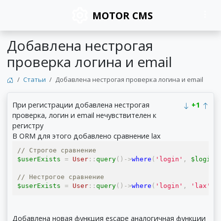
MOTOR CMS
Добавлена нестрогая
проверка логина и email
Статьи
Добавлена нестрогая проверка логина и email
При регистрации добавлена нестрогая
+1
проверка, логин и email нечувствителен к
регистру
В ORM для этого добавлено сравнение lax
// Строгое сравнение
$userExists 
=
User
::
query
()->
where
(
'login'
,
 $login
)
// Нестрогое сравнение
$userExists 
=
User
::
query
()->
where
(
'login'
,
'lax'
,
 
Добавлена новая функция escape аналогичная функции