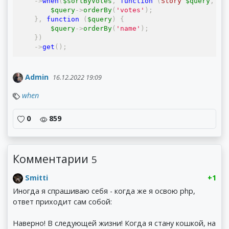
->
when
(
$sortByVotes
,
function
(
Story
 $query
,
 $s
        $query
->
orderBy
(
'votes'
);
},
function
(
$query
)
{
        $query
->
orderBy
(
'name'
);
})
->
get
();
Admin
16.12.2022 19:09
when
0
859
Комментарии
5
Smitti
+1
Иногда я спрашиваю себя - когда же я освою php,
ответ приходит сам собой:
Наверно! В следующей жизни! Когда я стану кошкой, на