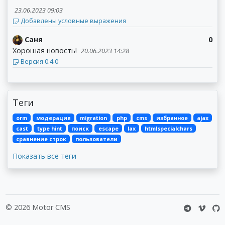
23.06.2023 09:03
Добавлены условные выражения
Саня
0
Хорошая новость!
20.06.2023 14:28
Версия 0.4.0
Теги
orm
модерация
migration
php
cms
избранное
ajax
cast
type hint
поиск
escape
lax
htmlspecialchars
сравнение строк
пользователи
Показать все теги
© 2026 Motor CMS