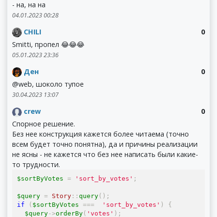
- на, на на
04.01.2023 00:28
CHILI
0
Smitti, пропел 😂😂😂
05.01.2023 23:36
Ден
0
@web, шоколо тупое
30.04.2023 13:07
crew
0
Спорное решение.
Без нее конструкция кажется более читаема (точно
всем будет точно понятна), да и причины реализации
не ясны - не кажется что без нее написать были какие-
то трудности.
$sortByVotes 
=
'sort_by_votes'
;
$query 
=
Story
::
query
();
if
(
$sortByVotes 
===
'sort_by_votes'
)
{
  $query
->
orderBy
(
'votes'
);