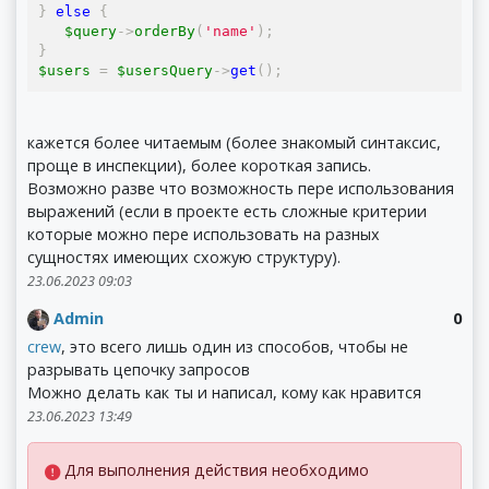
}
else
{
   $query
->
orderBy
(
'name'
);
}
$users 
=
 $usersQuery
->
get
();
кажется более читаемым (более знакомый синтаксис,
проще в инспекции), более короткая запись.
Возможно разве что возможность пере использования
выражений (если в проекте есть сложные критерии
которые можно пере использовать на разных
сущностях имеющих схожую структуру).
23.06.2023 09:03
Admin
0
crew
, это всего лишь один из способов, чтобы не
разрывать цепочку запросов
Можно делать как ты и написал, кому как нравится
23.06.2023 13:49
Для выполнения действия необходимо