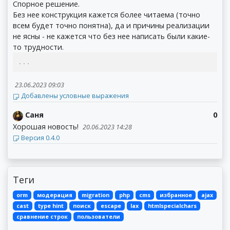
Спорное решение.
Без нее конструкция кажется более читаема (точно
всем будет точно понятна), да и причины реализации
не ясны - не кажется что без нее написать были какие-
то трудности.
...
23.06.2023 09:03
Добавлены условные выражения
Саня
0
Хорошая новость!
20.06.2023 14:28
Версия 0.4.0
Теги
orm
модерация
migration
php
cms
избранное
ajax
cast
type hint
поиск
escape
lax
htmlspecialchars
сравнение строк
пользователи