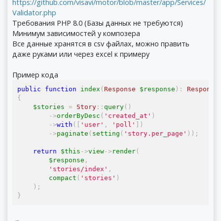
https://github.com/visavi/motor/blob/master/app/Services/
Validator.php
Требования PHP 8.0 (Базы данных не требуются)
Минимум зависимостей у композера
Все данные хранятся в csv файлах, можно править
даже руками или через excel к примеру
Пример кода
public
function
 index
(
Response
 $response
):
Response
{
    $stories 
=
Story
::
query
()
->
orderByDesc
(
'created_at'
)
->
with
([
'user'
,
'poll'
])
->
paginate
(
setting
(
'story.per_page'
));
return
 $this
->
view
->
render
(
        $response
,
'stories/index'
,
        compact
(
'stories'
)
);
}