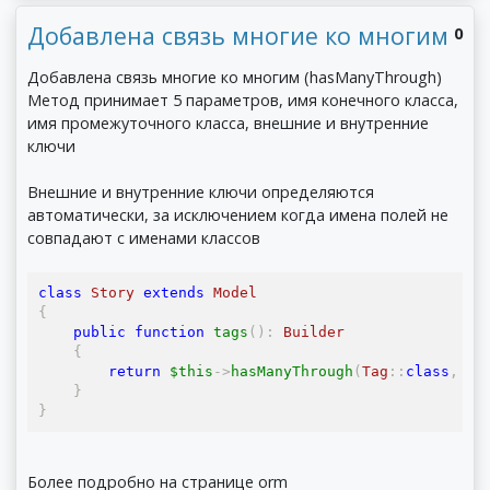
Добавлена связь многие ко многим
0
Добавлена связь многие ко многим (hasManyThrough)
Метод принимает 5 параметров, имя конечного класса,
имя промежуточного класса, внешние и внутренние
ключи
Внешние и внутренние ключи определяются
автоматически, за исключением когда имена полей не
совпадают с именами классов
class
Story
extends
Model
{
public
function
 tags
():
Builder
{
return
 $this
->
hasManyThrough
(
Tag
::
class
,
Ta
}
}
Более подробно на странице orm