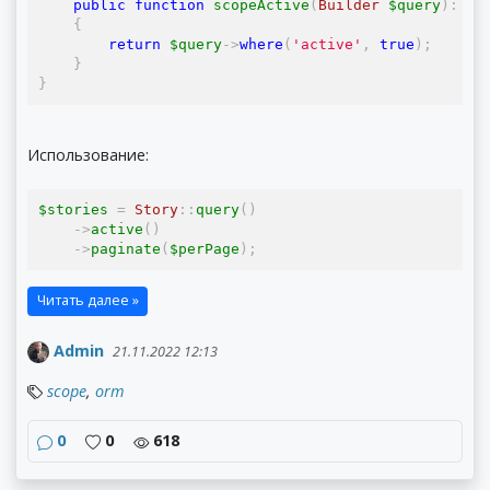
public
function
 scopeActive
(
Builder
 $query
):
Bu
{
return
 $query
->
where
(
'active'
,
true
);
}
}
Использование:
$stories 
=
Story
::
query
()
->
active
()
->
paginate
(
$perPage
);
Читать далее »
Admin
21.11.2022 12:13
scope
,
orm
0
0
618