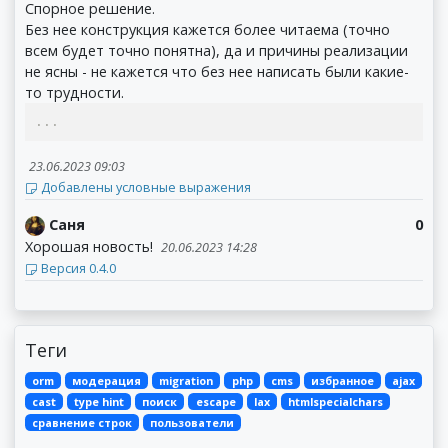
Спорное решение.
Без нее конструкция кажется более читаема (точно
всем будет точно понятна), да и причины реализации
не ясны - не кажется что без нее написать были какие-
то трудности.
...
23.06.2023 09:03
Добавлены условные выражения
Саня
0
Хорошая новость!
20.06.2023 14:28
Версия 0.4.0
Теги
orm
модерация
migration
php
cms
избранное
ajax
cast
type hint
поиск
escape
lax
htmlspecialchars
сравнение строк
пользователи