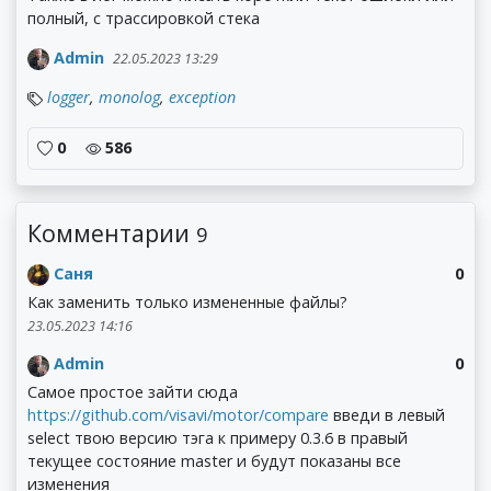
полный, с трассировкой стека
Admin
22.05.2023 13:29
logger
,
monolog
,
exception
0
586
Комментарии
9
Саня
0
Как заменить только измененные файлы?
23.05.2023 14:16
Admin
0
Самое простое зайти сюда
https://github.com/visavi/motor/compare
введи в левый
select твою версию тэга к примеру 0.3.6 в правый
текущее состояние master и будут показаны все
изменения