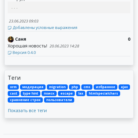
...
23.06.2023 09:03
Добавлены условные выражения
Саня
0
Хорошая новость!
20.06.2023 14:28
Версия 0.4.0
Теги
orm
модерация
migration
php
cms
избранное
ajax
cast
type hint
поиск
escape
lax
htmlspecialchars
сравнение строк
пользователи
Показать все теги