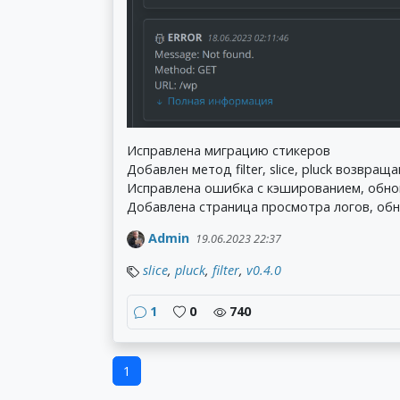
Исправлена миграцию стикеров
Добавлен метод filter, slice, pluck возвра
Исправлена ошибка с кэшированием, обно
Добавлена страница просмотра логов, обно
Admin
19.06.2023 22:37
slice
,
pluck
,
filter
,
v0.4.0
1
0
740
1