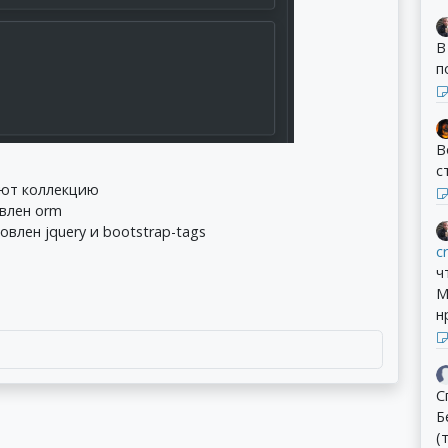
В
п
В
с
щают коллекцию
влен orm
влен jquery и bootstrap-tags
c
ч
М
н
С
Б
(