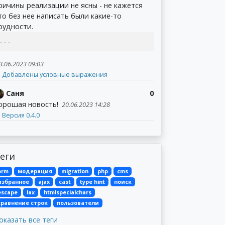
ричины реализации не ясны - не кажется
то без нее написать были какие-то
рудности.
...
3.06.2023 09:03
Добавлены условные выражения
Саня
0
орошая новость!
20.06.2023 14:28
Версия 0.4.0
еги
orm
модерация
migration
php
cms
избранное
ajax
cast
type hint
поиск
escape
lax
htmlspecialchars
сравнение строк
пользователи
оказать все теги