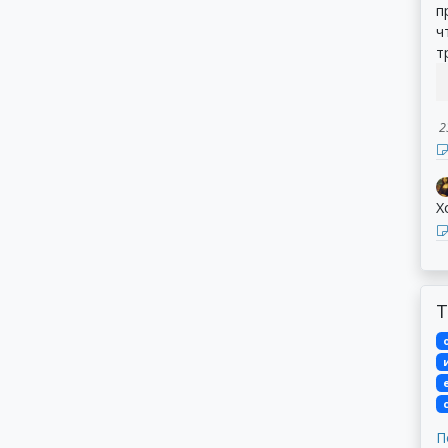
п
ч
т
2
Х
Т
П