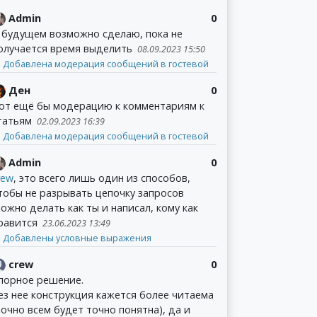
Admin
0
 будущем возможно сделаю, пока не
олучается время выделить
08.09.2023 15:50
Добавлена модерация сообщений в гостевой
Ден
0
от ещё бы модерацию к комментариям к
татьям
02.09.2023 16:39
Добавлена модерация сообщений в гостевой
Admin
0
rew
, это всего лишь один из способов,
тобы не разрывать цепочку запросов
ожно делать как ты и написал, кому как
равится
23.06.2023 13:49
Добавлены условные выражения
crew
0
порное решение.
ез нее конструкция кажется более читаема
точно всем будет точно понятна), да и